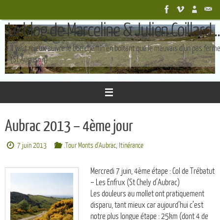
Passer
au
Le blog de Marceline & Julien Coillard ..
contenu
Il vaut mieux suivre le bon chemin en boîtant que le mauvais d'un pas ferm
(St Augustin)
Aubrac 2013 – 4ème jour
7 juin 2013
.Tour Monts d'Aubrac
,
Itinérance
Mercredi 7 juin, 4ème étape : Col de Trébatut
– Les Enfrux (St Chely d’Aubrac)
Les douleurs au mollet ont pratiquement
disparu, tant mieux car aujourd’hui c’est
notre plus longue étape : 25km (dont 4 de