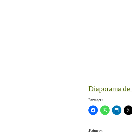
Diaporama de c
Partager :
J’aime ça :