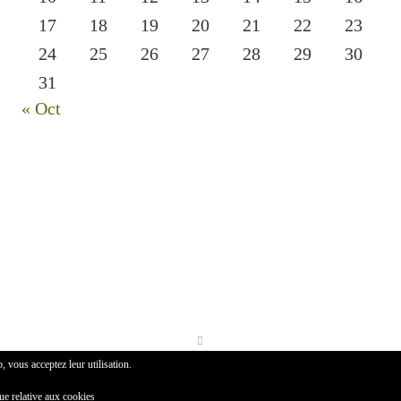
17
18
19
20
21
22
23
24
25
26
27
28
29
30
31
« Oct
b, vous acceptez leur utilisation.
que relative aux cookies