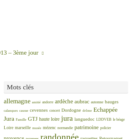
013 – 3ème jour
Mots clés
allemagne
ardèche
aubrac
bauges
andorre
automne
amitié
Echappée
cevennes
Dordogne
concert
calanques
causse
drôme
jura
Jura
GTJ
haute loire
languedoc
LDDVEB
le béage
Famille
patrimoine
Loire
marseille
mézenc
normandie
policier
musée
randonnée
provence
raquettes
Retournaguet
pyrenees