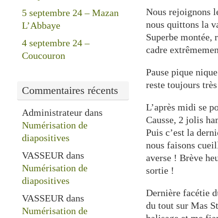
Nous rejoignons l
5 septembre 24 – Mazan
nous quittons la v
L’Abbaye
Superbe montée, ra
4 septembre 24 –
cadre extrêmemen
Coucouron
Pause pique nique 
reste toujours trè
Commentaires récents
L’après midi se po
Administrateur
dans
Causse, 2 jolis h
Numérisation de
Puis c’est la dern
diapositives
nous faisons cueil
VASSEUR
dans
averse ! Brève he
Numérisation de
sortie !
diapositives
Dernière facétie du
VASSEUR
dans
du tout sur Mas St
Numérisation de