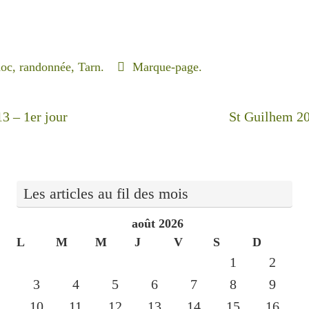
doc
,
randonnée
,
Tarn
.
Marque-page
.
3 – 1er jour
St Guilhem 2
Les articles au fil des mois
août 2026
L
M
M
J
V
S
D
1
2
3
4
5
6
7
8
9
10
11
12
13
14
15
16