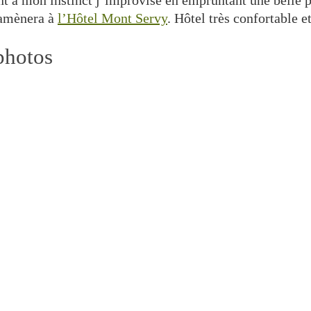
nt à mon instinct j’improvise en empruntant une belle p
ramènera à
l’Hôtel Mont Servy
. Hôtel très confortable e
photos