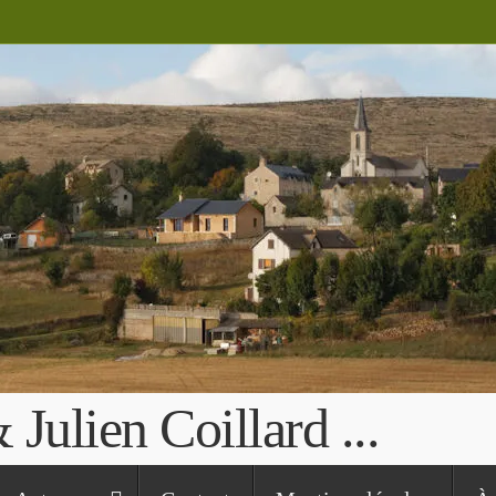
Julien Coillard ...
 mauvais d'un pas ferme (St Augustin)