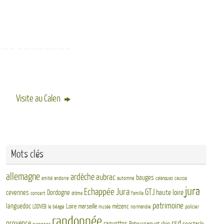
Visite au Calen
Mots clés
allemagne
ardèche
aubrac
bauges
andorre
automne
amitié
calanques
causse
jura
Echappée Jura
GTJ
haute loire
cevennes
Dordogne
concert
drôme
Famille
patrimoine
languedoc
Loire
marseille
mézenc
LDDVEB
le béage
normandie
policier
musée
randonnée
rsd
provence
raquettes