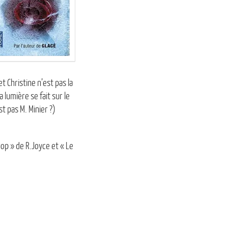
 Christine n’est pas la
 lumière se fait sur le
t pas M. Minier ?)
rop » de R.Joyce et « Le