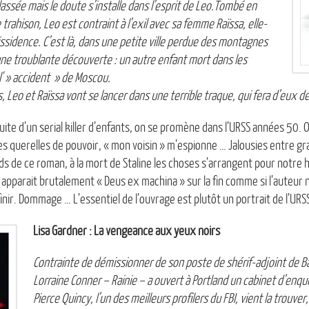
classée mais le doute s’installe dans l’esprit de Leo.Tombé en
rahison, Leo est contraint à l’exil avec sa femme Raïssa, elle-
sidence. C’est là, dans une petite ville perdue des montagnes
re une troublante découverte : un autre enfant mort dans les
' » accident » de Moscou.
s, Leo et Raïssa vont se lancer dans une terrible traque, qui fera d’eux
uite d’un serial killer d’enfants, on se promène dans l’URSS années 50. 
es querelles de pouvoir, « mon voisin » m’espionne … Jalousies entre g
onds de ce roman, à la mort de Staline les choses s’arrangent pour notre 
 Il apparait brutalement « Deus ex machina » sur la fin comme si l’auteur n
finir. Dommage … L’essentiel de l’ouvrage est plutôt un portrait de l’UR
Lisa Gardner : La vengeance aux yeux noirs
Contrainte de démissionner de son poste de shérif-adjoint de Ba
Lorraine Conner – Rainie – a ouvert à Portland un cabinet d’enq
Pierce Quincy, l’un des meilleurs profilers du FBI, vient la trouver,