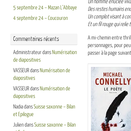
Un homme énucléé vivan
5 septembre 24 – Mazan L’Abbaye
Des restes humains enc
Un complot visant à co
4 septembre 24 – Coucouron
Et un fil rouge qui rel
A mi-chemin entre thril
Commentaires récents
personnages, pour peu à
Administrateur
dans
Numérisation
passer à la page suivan
de diapositives
VASSEUR
dans
Numérisation de
diapositives
VASSEUR
dans
Numérisation de
diapositives
Nadia
dans
Suisse saxonne – Bilan
et Epilogue
Julien
dans
Suisse saxonne – Bilan