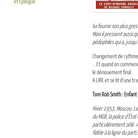
et Epilogue
lui fournir son plus gro
Mais il pressent aussi 
pédophiles qui a, jusqu’
Changement de rythme e
… Et quand on commence
le dénouement final.
A LIRE et se lit d’une tr
Tom Rob Smith : Enfant
Hiver 1953, Moscou. Le 
du MGB, la police d’Éta
particulièrement zélé. Al
fidèle à la ligne du parti