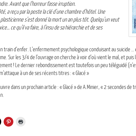
dre. Avant que l’horreur fasse irruption.
té, a reçu par la poste la clé d’une chambre d’hôtel. Une
plasticienne s’est donné la mort un an plus tôt. Quelqu’un veut
ice… ce qu’il va faire, à l’insu de sa hiérarchie et de ses
n train d’enfer. L’enfermement psychologique conduisant au suicide … et
me. Sur les 3/4 de l’ouvrage on cherche à voir d’où vient le mal, et puis la
ment ! Le dernier rebondissement est toutefois un peu téléguidé (n’es
 m’attaque à un de ses récents titres : « Glacé »
uivre dans un prochain article : « Glacé » de A.Minier, « 2 secondes de t
on.