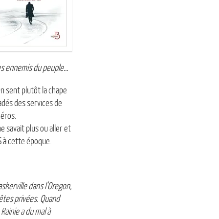
 des ennemis du peuple…
On sent plutôt la chape
radés des services de
héros.
e savait plus ou aller et
SS à cette époque.
skerville dans l’Oregon,
uêtes privées. Quand
 Rainie a du mal à