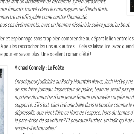
t devant un laboratoire de recherche syrien ultrasecret.
ore fumants trouvés dans les montagnes de l’Hindu Kush.
mmettre un effroyable crime contre l’humanité.
ie tous ces événements, avec un homme résolu à le suivre jusqu’au bout.
ler et espionnage sans trop bien comprendre au départ le lien entre les
 peu les raccrocher les uns aux autres … Cela se laisse lire, avec quan
te pour en savoir plus. Un excellent roman d’été !
Michael Connelly : Le Poète
Chroniqueur judiciaire au Rocky Mountain News, Jack McEvoy ne p
de son frère jumeau. Inspecteur de police, Sean ne serait pas pa
mystère du meurtre d’une jeune femme retrouvée coupée en deu
supporté. S’il s’est bien tiré une balle dans la bouche comme le f
dépressifs, que vient faire ce Hors de l’espace, hors du temps d’
le pare-brise de sa voiture? Et pourquoi Rusher, un indic qu’il deva
reste-t-il introuvable?