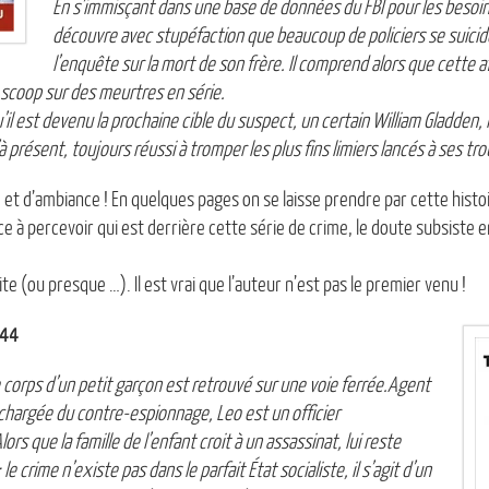
En s’immisçant dans une base de données du FBI pour les besoins
découvre avec stupéfaction que beaucoup de policiers se suicid
l’enquête sur la mort de son frère. Il comprend alors que cette a
s scoop sur des meurtres en série.
qu’il est devenu la prochaine cible du suspect, un certain William Gladde
à présent, toujours réussi à tromper les plus fins limiers lancés à ses t
t d’ambiance ! En quelques pages on se laisse prendre par cette histoi
 à percevoir qui est derrière cette série de crime, le doute subsiste
aite (ou presque …). Il est vrai que l’auteur n’est pas le premier venu !
 44
corps d’un petit garçon est retrouvé sur une voie ferrée.Agent
t chargée du contre-espionnage, Leo est un officier
ors que la famille de l’enfant croit à un assassinat, lui reste
 : le crime n’existe pas dans le parfait État socialiste, il s’agit d’un