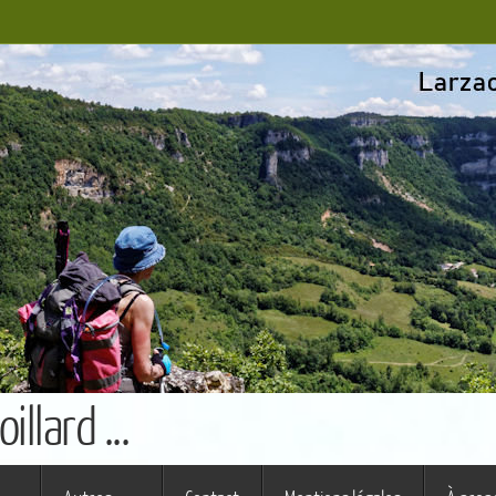
llard ...
s ferme (St Augustin)