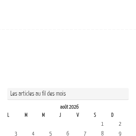
Les articles au fil des mois
août 2026
L
M
M
J
V
S
D
1
2
3
4
5
6
7
8
9