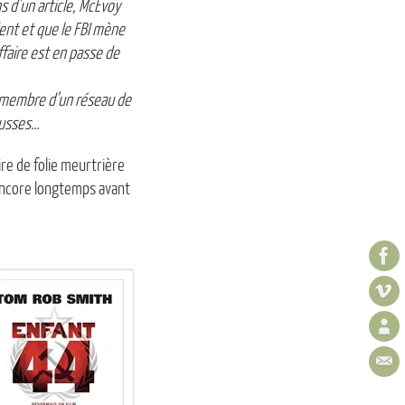
 d’un article, McEvoy
ent et que le FBI mène
ffaire est en passe de
n, membre d’un réseau de
rousses…
re de folie meurtrière
 encore longtemps avant