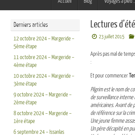
Accueil
Blog
Voyages à pied 
au
contenu
Lectures d’été
Derniers articles
23 juillet 2015
12 octobre 2024 – Margeride –
5ème étape
Après pas mal de temps,
11 octobre 2024 – Margeride –
:
4ème étape
Et pour commencer
Ter
10 octobre 2024 – Margeride –
3ème étape
Pilgrim est le nom de co
9 octobre 2024 – Margeride –
de surveillance intern
2ème étape
américaines. Avant de pre
de référence sur la crim
8 octobre 2024 – Margeride –
Une jeune femme assas
1ère étape
Un père décapité en publ
6 septembre 24 – Issanlas