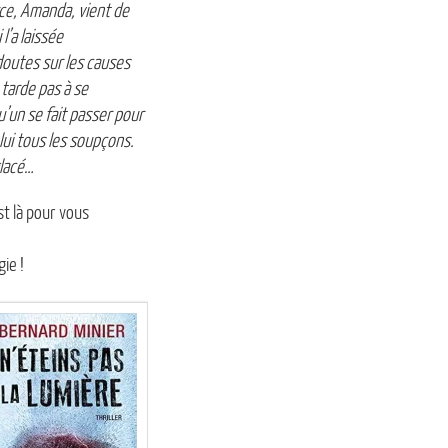
erce, Amanda, vient de
l’a laissée
outes sur les causes
 tarde pas à se
u’un se fait passer pour
lui tous les soupçons.
glacé…
st là pour vous
ie !