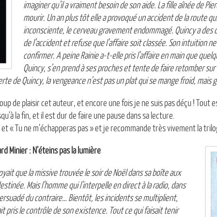
imaginer qu’il a vraiment besoin de son aide. La fille aînée de Pi
mourir. Un an plus tôt elle a provoqué un accident de la route qui 
inconsciente, le cerveau gravement endommagé. Quincy a des d
de l’accident et refuse que l’affaire soit classée. Son intuition ne
confirmer. A peine Rainie a-t-elle pris l’affaire en main que quelq
Quincy, s’en prend à ses proches et tente de faire retomber sur 
 perte de Quincy, la vengeance n’est pas un plat qui se mange froid, mais 
up de plaisir cet auteur, et encore une fois je ne suis pas déçu ! Tout e
u’à la fin, et il est dur de faire une pause dans sa lecture.
» et « Tu ne m’échapperas pas » et je recommande très vivement la trilog
rd Minier : N’éteins pas la lumière
yait que la missive trouvée le soir de Noël dans sa boîte aux
destinée. Mais l’homme qui l’interpelle en direct à la radio, dans
rsuadé du contraire… Bientôt, les incidents se multiplient,
 pris le contrôle de son existence. Tout ce qui faisait tenir