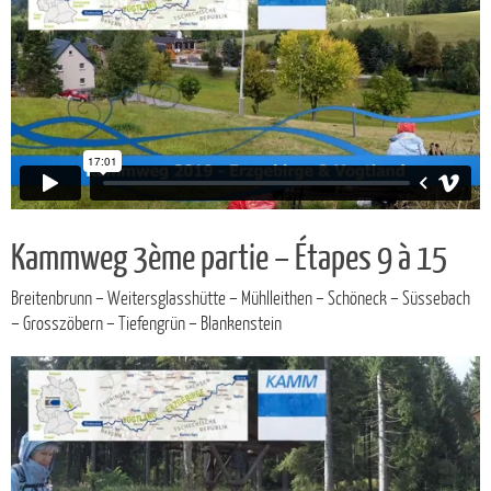
Kammweg 3ème partie – Étapes 9 à 15
Breitenbrunn – Weitersglasshütte – Mühlleithen – Schöneck – Süssebach
– Grosszöbern – Tiefengrün – Blankenstein