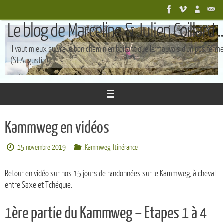
Passer
au
Le blog de Marceline & Julien Coillard ..
contenu
Il vaut mieux suivre le bon chemin en boîtant que le mauvais d'un pas ferm
(St Augustin)
Kammweg en vidéos
15 novembre 2019
.Kammweg
,
Itinérance
Retour en vidéo sur nos 15 jours de randonnées sur le Kammweg, à cheval
entre Saxe et Tchéquie.
1ère partie du Kammweg – Etapes 1 à 4