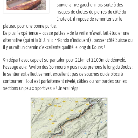
suivre la rive gauche, mais suite à des
risques de chutes de pierres du côté du
Chatelot, il impose de remonter sur le
plateau pour une bonne partie.
De plus l’expérience « casse pattes » de la veille m’avait fait étudier une
alternative (qui ni la GTJ, ni la FFRando n’indiquent) : passer côté Suisse ou
il y aurait un chemin d’excellente qualité le long du Doubs !
9h départ avec cape et surpantalon pour 21km et 1100m de dénivelé.
Passage au « Pavillon des Sonneurs » puis nous prenons le long du Doubs;
le sentier est effectivement excellent : pas de souches ou de blocs à
contourner ! Tout est parfaitement nivelé, câbles ou rambardes sur les
sections un peu « sportives » ! Un vrai régal.