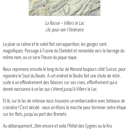
La Rasse – Villers le Lac
clic pour voir l’itinéraire
La pluie se calme et le soleil fait son apparition, les gorges sont
magnifiques. Passage à l’usine du Chatelot et remontée vers le barrage du
même nom, ou ce sera l’heure du pique nique.
Nous reprenons ensuite le long du lac de Morond toujours côté Suisse, pour
rejoindre le Saut du Doubs. A cet endroit le Doubs fait une chute de 40m,
suite à un effondrement des falaises sur ses rives, effonfrement qui a
donné naissance à un lac qui s’étend jusqu’à Villers le Lac.
Et là, sur le lac de retenue nous trouvons un embarcadère avec bateaux de
croisière ! C’est décidé : nous arrêtons la marche pour terminer notre étape
sur les flots, jusqu’au port des Brenets.
Au débarquement, 2km encore et voila l’Hôtel des Cygnes ou la Kro