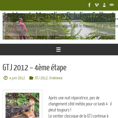
Passer
au
Le blog de Marceline & Julien Coillard ..
contenu
Il vaut mieux suivre le bon chemin en boîtant que le mauvais d'un pas ferm
(St Augustin)
GTJ 2012 – 4ème étape
4 juin 2012
.GTJ 2012
,
Itinérance
Après une nuit réparatrice, pas de
changement côté météo pour ce lundi 4 : il
pleut toujours !
Le sentier classique de la GTJ continue à