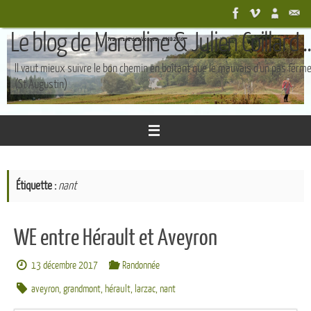
Passer
au
Le blog de Marceline & Julien Coillard ..
contenu
Il vaut mieux suivre le bon chemin en boîtant que le mauvais d'un pas ferm
(St Augustin)
Étiquette :
nant
WE entre Hérault et Aveyron
13 décembre 2017
Randonnée
aveyron
,
grandmont
,
hérault
,
larzac
,
nant