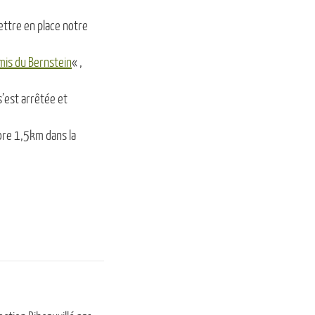
mettre en place notre
mis du Bernstein
« ,
s’est arrêtée et
core 1,5km dans la