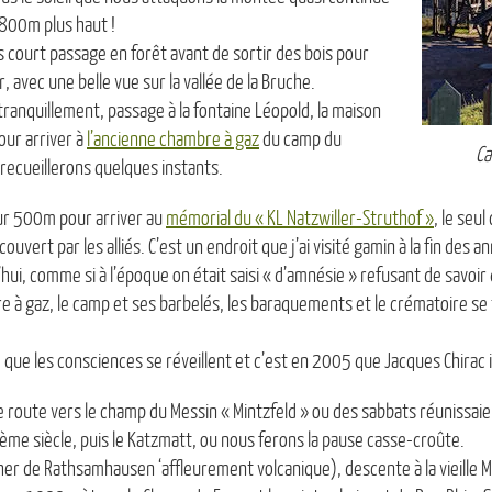
800m plus haut !
s court passage en forêt avant de sortir des bois pour
, avec une belle vue sur la vallée de la Bruche.
ranquillement, passage à la fontaine Léopold, la maison
our arriver à
l’ancienne chambre à gaz
du camp du
Ca
recueillerons quelques instants.
ur 500m pour arriver au
mémorial du « KL Natzwiller-Struthof »
, le seu
ouvert par les alliés. C’est un endroit que j’ai visité gamin à la fin des a
’hui, comme si à l’époque on était saisi « d’amnésie » refusant de savoir
re à gaz, le camp et ses barbelés, les baraquements et le crématoire se
 que les consciences se réveillent et c’est en 2005 que Jacques Chirac
route vers le champ du Messin « Mintzfeld » ou des sabbats réunissaie
ème siècle, puis le Katzmatt, ou nous ferons la pause casse-croûte.
her de Rathsamhausen ‘affleurement volcanique), descente à la vieille 