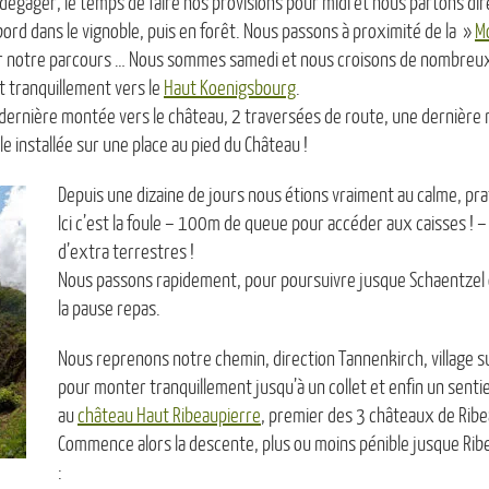
 dégager, le temps de faire nos provisions pour midi et nous partons dire
abord dans le vignoble, puis en forêt. Nous passons à proximité de la »
M
r notre parcours … Nous sommes samedi et nous croisons de nombreux 
t tranquillement vers le
Haut Koenigsbourg
.
e dernière montée vers le château, 2 traversées de route, une dernièr
e installée sur une place au pied du Château !
Depuis une dizaine de jours nous étions vraiment au calme, p
Ici c’est la foule – 100m de queue pour accéder aux caisses ! –
d’extra terrestres !
Nous passons rapidement, pour poursuivre jusque Schaentzel ou 
la pause repas.
Nous reprenons notre chemin, direction Tannenkirch, village s
pour monter tranquillement jusqu’à un collet et enfin un sent
au
château Haut Ribeaupierre
, premier des 3 châteaux de Ribea
Commence alors la descente, plus ou moins pénible jusque Ribe
: