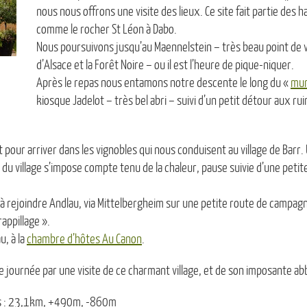
nous nous offrons une visite des lieux. Ce site fait partie des 
comme le rocher St Léon à Dabo.
Nous poursuivons jusqu’au Maennelstein – très beau point de vu
d’Alsace et la Forêt Noire – ou il est l’heure de pique-niquer.
Après le repas nous entamons notre descente le long du «
mur
kiosque Jadelot – très bel abri – suivi d’un petit détour aux ru
 pour arriver dans les vignobles qui nous conduisent au village de Barr
 du village s’impose compte tenu de la chaleur, pause suivie d’une petite
u’à rejoindre Andlau, via Mittelbergheim sur une petite route de campagn
appillage ».
u, à la
chambre d’hôtes Au Canon
.
journée par une visite de ce charmant village, et de son imposante abb
ps : 23,1km, +490m, -860m