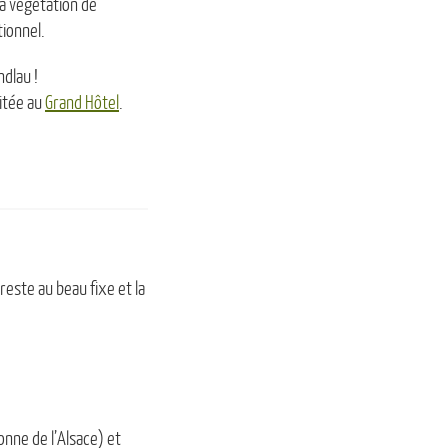
Sa végétation de
tionnel.
ndlau !
uitée au
Grand Hôtel
.
reste au beau fixe et la
nne de l’Alsace) et