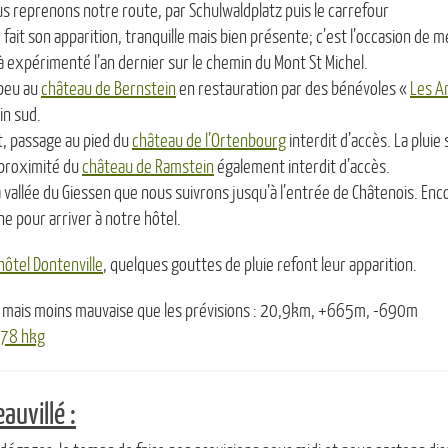
s reprenons notre route, par Schulwaldplatz puis le carrefour
 fait son apparition, tranquille mais bien présente; c’est l’occasion de 
 expérimenté l’an dernier sur le chemin du Mont St Michel.
 peu au
château de Bernstein
en restauration par des bénévoles «
Les A
in sud.
t, passage au pied du
château de l’Ortenbourg
interdit d’accès. La pluie 
 proximité du
château de Ramstein
également interdit d’accès.
a vallée du Giessen que nous suivrons jusqu’à l’entrée de Châtenois. En
e pour arriver à notre hôtel.
’hôtel Dontenville
, quelques gouttes de pluie refont leur apparition.
, mais moins mauvaise que les prévisions : 20,9km, +665m, -690m
= 78 hkg
auvillé :