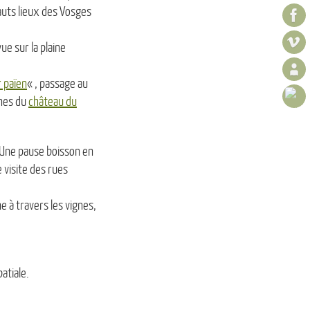
hauts lieux des Vosges
e sur la plaine
 païen
« , passage au
ines du
château du
. Une pause boisson en
 visite des rues
e à travers les vignes,
atiale.