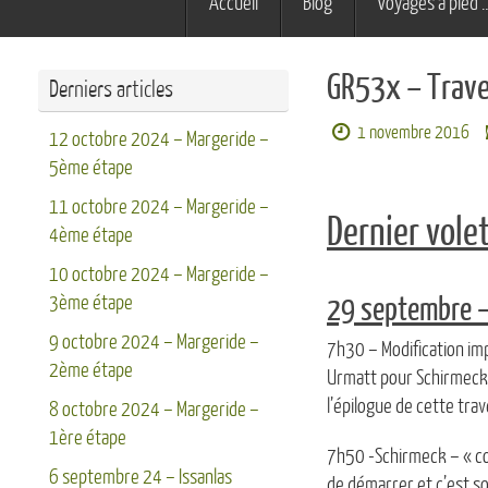
Accueil
Blog
Voyages à pied 
au
contenu
GR53x – Trave
Derniers articles
1 novembre 2016
12 octobre 2024 – Margeride –
5ème étape
11 octobre 2024 – Margeride –
Dernier volet
4ème étape
10 octobre 2024 – Margeride –
3ème étape
29 septembre –
9 octobre 2024 – Margeride –
7h30 – Modification impo
2ème étape
Urmatt pour Schirmeck,
l’épilogue de cette trav
8 octobre 2024 – Margeride –
1ère étape
7h50 -Schirmeck – « coi
6 septembre 24 – Issanlas
de démarrer et c’est so