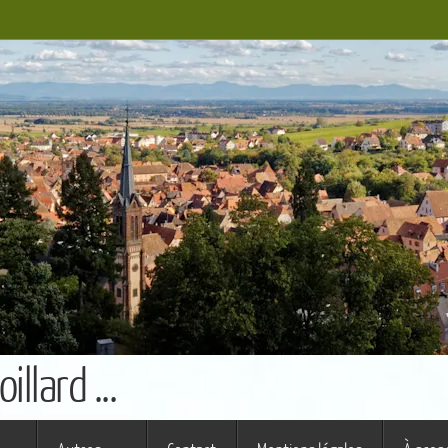
llard ...
s ferme (St Augustin)