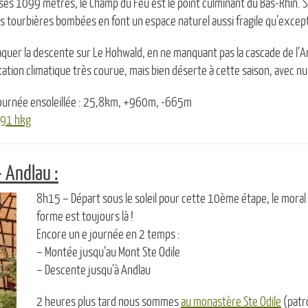
ses 1099 mètres, le Champ du Feu est le point culminant du Bas-Rhin. 
s tourbières bombées en font un espace naturel aussi fragile qu’excep
ttaquer la descente sur Le Hohwald, en ne manquant pas la cascade de l’A
tion climatique très courue, mais bien déserte à cette saison, avec n
 journée ensoleillée : 25,8km, +960m, -665m
= 91 hkg
 Andlau :
8h15 – Départ sous le soleil pour cette 10ème étape, le moral 
forme est toujours là !
Encore un e journée en 2 temps :
– Montée jusqu’au Mont Ste Odile
– Descente jusqu’à Andlau
2 heures plus tard nous sommes
au monastère Ste Odile
(patro