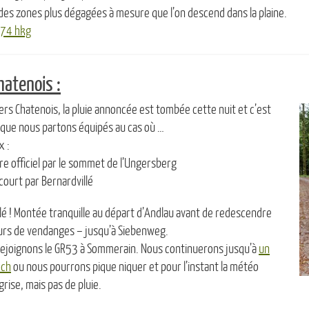
des zones plus dégagées à mesure que l’on descend dans la plaine.
= 74 hkg
hatenois :
s Chatenois, la pluie annoncée est tombée cette nuit et c’est
que nous partons équipés au cas où …
x :
ire officiel par le sommet de l’Ungersberg
court par Bernardvillé
lé ! Montée tranquille au départ d’Andlau avant de redescendre
ours de vendanges – jusqu’à Siebenweg.
rejoignons le GR53 à Sommerain. Nous continuerons jusqu’à
un
och
ou nous pourrons pique niquer et pour l’instant la météo
rise, mais pas de pluie.