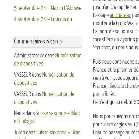
jusqu’au Champ de Feu 
5 septembre 24 – Mazan L’Abbaye
Passage
au château
pui
4 septembre 24 – Coucouron
monter à la Croix Walter
La montée se poursuit t
forestière du Zybrink p
Commentaires récents
Struthof, ou nous nous 
Administrateur
dans
Numérisation
Puis nous continuons s
de diapositives
France et le premier déc
VASSEUR
dans
Numérisation de
rien à voir avec aujourd
diapositives
France ! Seuls la chamb
VASSEUR
dans
Numérisation de
par la forêt.
diapositives
Ce n’est qu’au début 60
Nadia
dans
Suisse saxonne – Bilan
Nous poursuivons notre 
et Epilogue
pour leurs orgies au 17
Julien
dans
Suisse saxonne – Bilan
Ensuite passage au roc