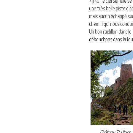
7h30, le ciel semble se
une très belle piste d’
mais aucun échappé su
chemin qui nous condui
Un bon raidillon dans l
débouchons dans la foul
Château St Ulrich