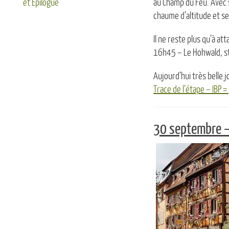
et Epilogue
au Champ du Feu. A
vec 
chaume d’altitude et se
Il ne reste plus qu’à a
16h45 – Le Hohwald, sta
Aujourd’hui très belle
Trace de l’étape – IBP 
30 septembre –