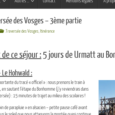
…
Autres …
Contact
Mentions légales
À prop
rsée des Vosges – 3ème partie
.Traversée des Vosges
,
Itinérance
 de ce séjour :
5 jours de Urmatt au B
 Le Hohwald :
rtante du tracé « officiel » : nous prenons le train à
 en sautant l’étape du Bonhomme (j’y reviendrais dans
ersée) : 15 minutes de trajet au milieu des scolaires !
n de parapluie » en alsacien – petite pause café avant
us le soleil que nous attaquons la montée quasi continue