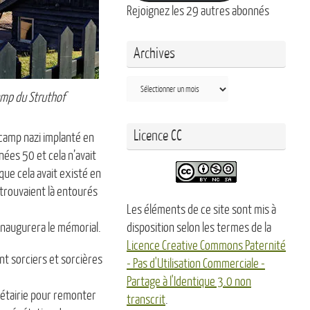
Rejoignez les 29 autres abonnés
Archives
Archives
mp du Struthof
Licence CC
l camp nazi implanté en
nnées 50 et cela n’avait
 que cela avait existé en
 trouvaient là entourés
Les éléments de ce site sont mis à
disposition selon les termes de la
 inaugurera le mémorial.
Licence Creative Commons Paternité
nt sorciers et sorcières
- Pas d'Utilisation Commerciale -
Partage à l'Identique 3.0 non
Métairie pour remonter
transcrit
.