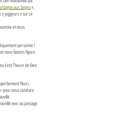
ction Ribeauvillé par
ontagne aux Singes
« ,
« joggeurs » sur ce
e montée et nous
ratiquement personne !
 et nous faisons figure
il est l’heure de faire
uperbement fleuri,
ier pour nous conduire
uvillé.
auvillé avec au passage