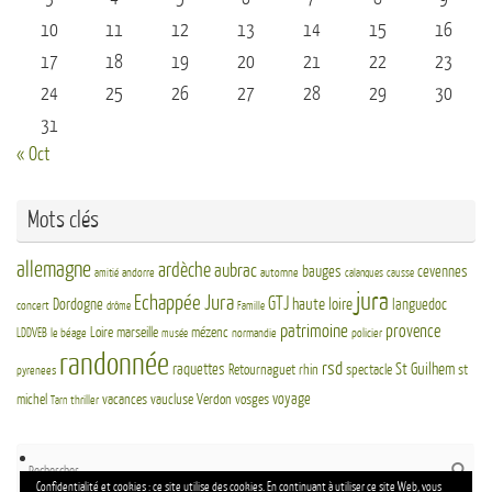
10
11
12
13
14
15
16
17
18
19
20
21
22
23
24
25
26
27
28
29
30
31
« Oct
Mots clés
allemagne
ardèche
aubrac
bauges
cevennes
andorre
automne
amitié
calanques
causse
jura
Echappée Jura
GTJ
haute loire
Dordogne
languedoc
concert
drôme
Famille
patrimoine
provence
Loire
marseille
mézenc
LDDVEB
le béage
normandie
policier
musée
randonnée
rsd
St Guilhem
raquettes
Retournaguet
rhin
spectacle
st
pyrenees
voyage
michel
vacances
vaucluse
Verdon
vosges
thriller
Tarn
Re
Reche
po
Confidentialité et cookies : ce site utilise des cookies. En continuant à utiliser ce site Web, vous