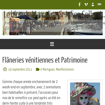
Passer
au
Le blog de Marceline & Julien Coillard ..
contenu
Il vaut mieux suivre le bon chemin en boîtant que le mauvais d'un pas ferm
(St Augustin)
Flâneries vénitiennes et Patrimoine
19 septembre 2011
A Martigues
,
Manifestations
Comme chaque année enchainement de 2
week-end en septembre, avec 2 animations
bien habituelles à présent, l’occasion pour
moi de le remettre sur pied après un été en
demi-teinte suite à une tendinite très