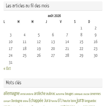
Les articles au fil des mois
août 2026
L
M
M
J
V
S
D
1
2
3
4
5
6
7
8
9
10
11
12
13
14
15
16
17
18
19
20
21
22
23
24
25
26
27
28
29
30
31
« Oct
Mots clés
allemagne
ardèche
aubrac
bauges
cevennes
andorre
automne
amitié
calanques
causse
jura
Echappée Jura
GTJ
haute loire
Dordogne
languedoc
concert
drôme
Famille