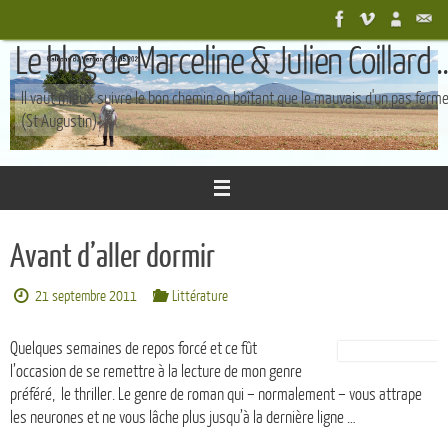
Passer
au
Le blog de Marceline & Julien Coillard ..
contenu
Il vaut mieux suivre le bon chemin en boîtant que le mauvais d'un pas ferm
(St Augustin)
Avant d’aller dormir
21 septembre 2011
Littérature
Quelques semaines de repos forcé et ce fût
l’occasion de se remettre à la lecture de mon genre
préféré, le thriller. Le genre de roman qui – normalement – vous attrape
les neurones et ne vous lâche plus jusqu’à la dernière ligne …