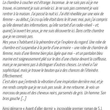
La chambre à coucher est étrange. Inconnue. Je ne sais pas où je me
trouve, ni comment je suis arrivée ici. Je ne sais pas comment je vais
rentrer à la maison. J’ai passé la nuit ici. J’ai été réveillée par une voix de
femme – au début, j’ai cru qu’elle était dans le lit avec moi, puis j’ai compris
qu’elle donnait des informations, qu’elle sortait d’un radio-réveil – et,
quand j’ai ouvert les yeux, je me suis découverte ici. Dans cette chambre
que je ne connais pas.
Mes yeux s’habituent à la pénombre et je l’explore du regard. Une robe de
chambre est suspendue à la porte d’une armoire – une robe de chambre de
femme, mais d’une femme bien plus âgée que moi – et un pantalon bleu
marine est soigneusement plié sur le dos d’une chaise devant la coiffeuse,
mais je ne parviens pas à distinguer d’autres choses. Le réveil a l’air
sophistiqué, mais je trouve le bouton qui a des chances de l’éteindre.
Effectivement.
C’est alors que j’entends la vibration d’une inspiration derrière moi, et je
me rends compte que je ne suis pas seule. Je me retourne. Je vois un
morceau de peau et des cheveux noirs, parsemés de gris. Un homme. Son
bras gauche […]
Ainsi démarre « Avant d’aller dormir », incroyable premier roman de S.J.