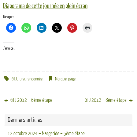
Diaporama de cette journée en plein écran
Partager :
J’aime ça :
GTJ
,
jura
,
randonnée
.
Marque-page
.
GTJ 2012 – 6ème étape
GTJ 2012 – 8ème étape
Derniers articles
12 octobre 2024 – Margeride – 5ème étape