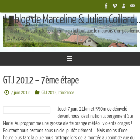
Passer
au
Le blog de Marceline & Julien Coillard ..
contenu
Il vaut mieux suivre le bon chemin en boîtant que le mauvais d'un pas ferm
(St Augustin)
GTJ 2012 – 7ème étape
7 juin 2012
.GTJ 2012
,
Itinérance
Jeudi 7 juin, 21km et 550m de dénivelé
devant nous, destination Labergement Ste
Marie. Au programme une grosse alerte orange météo : violents orages !
Pourtant nous partons sous un ciel plutôt clément … Mais moins d’une
heure plus tard la pluie nous rattrape lors de la montée au point de vue du