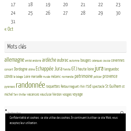
17
18
19
20
21
22
23
24
25
26
27
28
29
30
31
« Oct
Mots clés
allemagne
ardèche
aubrac
bauges
cevennes
andorre
automne
amitié
calanques
causse
jura
Echappée Jura
GTJ
haute loire
Dordogne
languedoc
concert
drôme
Famille
patrimoine
provence
Loire
marseille
mézenc
LDDVEB
le béage
normandie
policier
musée
randonnée
rsd
St Guilhem
raquettes
Retournaguet
rhin
spectacle
st
pyrenees
voyage
michel
vacances
vaucluse
Verdon
vosges
thriller
Tarn
Re
Reche
po
Confidentialité et cookies : ce site utilise des cookies. En continuant à utiliser ce site Web, vous
:
acceptez leur utilisation.