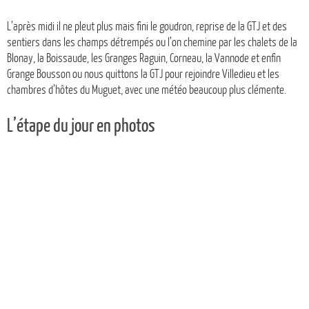
L’après midi il ne pleut plus mais fini le goudron, reprise de la GTJ et des
sentiers dans les champs détrempés ou l’on chemine par les chalets de la
Blonay, la Boissaude, les Granges Raguin, Corneau, la Vannode et enfin
Grange Bousson ou nous quittons la GTJ pour rejoindre Villedieu et les
chambres d’hôtes du Muguet, avec une météo beaucoup plus clémente.
L’étape du jour en photos