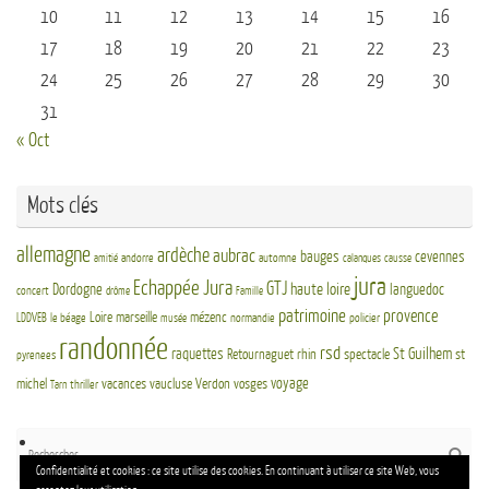
10
11
12
13
14
15
16
17
18
19
20
21
22
23
24
25
26
27
28
29
30
31
« Oct
Mots clés
allemagne
ardèche
aubrac
bauges
cevennes
andorre
automne
amitié
calanques
causse
jura
Echappée Jura
GTJ
haute loire
Dordogne
languedoc
concert
drôme
Famille
patrimoine
provence
Loire
marseille
mézenc
LDDVEB
le béage
normandie
policier
musée
randonnée
rsd
St Guilhem
raquettes
Retournaguet
rhin
spectacle
st
pyrenees
voyage
michel
vacances
vaucluse
Verdon
vosges
thriller
Tarn
Re
Reche
po
Confidentialité et cookies : ce site utilise des cookies. En continuant à utiliser ce site Web, vous