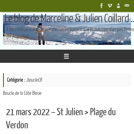
Passer
au
Le blog de Marceline & Julien Coillard ..
contenu
Il vaut mieux suivre le bon chemin en boîtant que le mauvais d'un pas ferm
(St Augustin)
Catégorie :
.boucleCB
Boucle de la Côte Bleue
21 mars 2022 – St Julien > Plage du
Verdon