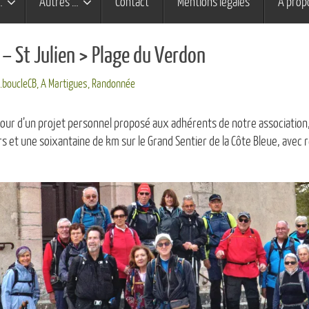
…
Autres …
Contact
Mentions légales
À prop
– St Julien > Plage du Verdon
.boucleCB
,
A Martigues
,
Randonnée
 jour d’un projet personnel proposé aux adhérents de notre association
rs et une soixantaine de km sur le Grand Sentier de la Côte Bleue, avec 