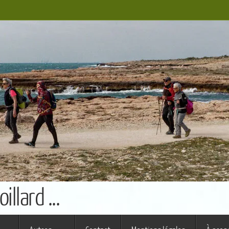
llard ...
s ferme (St Augustin)