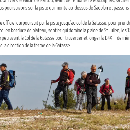
m vers le Vallon de Martou, avant de remonter à Roussignas, sa citerne
ous poursuivons sur la piste qui monte au-dessus de Saublan et passons 
re officiel qui poursuit par la piste jusqu’au col de la Gatasse, pour pren
rd, en bordure de plateau, sentier qui domine la plaine de St Julien, les 
 peu avant le Col de la Gatasse pour traverser et longer la D49 – derrièr
 la direction de la ferme de la Gatasse.