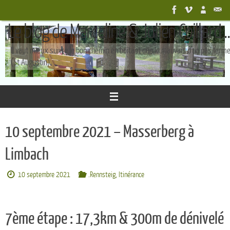
Passer
au
Le blog de Marceline & Julien Coillard ..
contenu
Il vaut mieux suivre le bon chemin en boîtant que le mauvais d'un pas ferm
(St Augustin)
10 septembre 2021 – Masserberg à
Limbach
10 septembre 2021
.Rennsteig
,
Itinérance
7ème étape : 17,3km & 300m de dénivelé