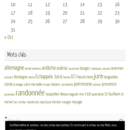
10
11
12
13
14
15
16
17
18
19
20
21
22
23
24
25
26
27
28
29
30
31
« Oct
Mots clés
allemagne
ardèche
aubrac
bauges
cevennes
andorre
automne
amitié
calanques
causse
jura
Echappée Jura
GTJ
haute loire
Dordogne
languedoc
concert
drôme
Famille
patrimoine
provence
Loire
marseille
mézenc
LDDVEB
le béage
normandie
policier
musée
randonnée
rsd
St Guilhem
raquettes
Retournaguet
rhin
spectacle
st
pyrenees
voyage
michel
vacances
vaucluse
Verdon
vosges
thriller
Tarn
Re
Reche
po
Confidentialité et cookies : ce site utilise des cookies. En continuant à utiliser ce site Web, vous