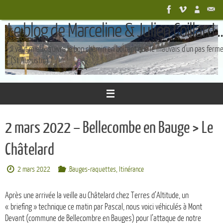
Passer
au
Le blog de Marceline & Julien Coillard ..
contenu
Il vaut mieux suivre le bon chemin en boîtant que le mauvais d'un pas ferm
(St Augustin)
2 mars 2022 – Bellecombe en Bauge > Le
Châtelard
2 mars 2022
.Bauges-raquettes
,
Itinérance
Après une arrivée la veille au Châtelard chez Terres d’Altitude, un
« briefing » technique ce matin par Pascal, nous voici véhiculés à Mont
Devant (commune de Bellecombre en Bauges) pour l’attaque de notre