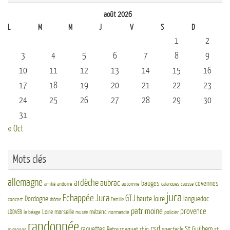
août 2026
L
M
M
J
V
S
D
1
2
3
4
5
6
7
8
9
10
11
12
13
14
15
16
17
18
19
20
21
22
23
24
25
26
27
28
29
30
31
« Oct
Mots clés
allemagne
ardèche
aubrac
bauges
cevennes
andorre
automne
amitié
calanques
causse
jura
Echappée Jura
GTJ
haute loire
Dordogne
languedoc
concert
drôme
Famille
patrimoine
provence
Loire
marseille
mézenc
LDDVEB
le béage
normandie
policier
musée
randonnée
rsd
St Guilhem
raquettes
Retournaguet
rhin
spectacle
st
pyrenees