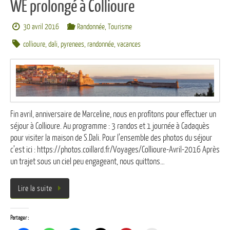
WE prolongé à Collioure
30 avril 2016
Randonnée
,
Tourisme
collioure
,
dali
,
pyrenees
,
randonnée
,
vacances
Fin avril, anniversaire de Marceline, nous en profitons pour effectuer un
séjour à Collioure. Au programme : 3 randos et 1 journée à Cadaquès
pour visiter la maison de S.Dali. Pour l’ensemble des photos du séjour
c’est ici : https://photos.coillard.fr/Voyages/Collioure-Avril-2016 Après
un trajet sous un ciel peu engageant, nous quittons…
Lire la suite
Partager :