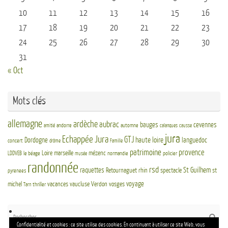
10
11
12
13
14
15
16
17
18
19
20
21
22
23
24
25
26
27
28
29
30
31
« Oct
Mots clés
allemagne
ardèche
aubrac
bauges
cevennes
andorre
automne
amitié
calanques
causse
jura
Echappée Jura
GTJ
haute loire
Dordogne
languedoc
concert
drôme
Famille
patrimoine
provence
Loire
marseille
mézenc
LDDVEB
le béage
normandie
policier
musée
randonnée
rsd
St Guilhem
raquettes
Retournaguet
rhin
spectacle
st
pyrenees
voyage
michel
vacances
vaucluse
Verdon
vosges
thriller
Tarn
Re
Reche
po
Confidentialité et cookies : ce site utilise des cookies. En continuant à utiliser ce site Web, vous