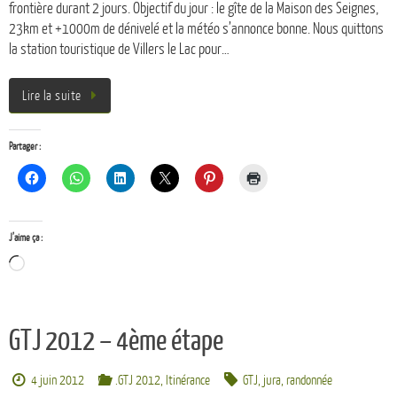
frontière durant 2 jours. Objectif du jour : le gîte de la Maison des Seignes,
23km et +1000m de dénivelé et la météo s’annonce bonne. Nous quittons
la station touristique de Villers le Lac pour…
Lire la suite
Partager :
J’aime ça :
Chargement…
GTJ 2012 – 4ème étape
4 juin 2012
.GTJ 2012
,
Itinérance
GTJ
,
jura
,
randonnée