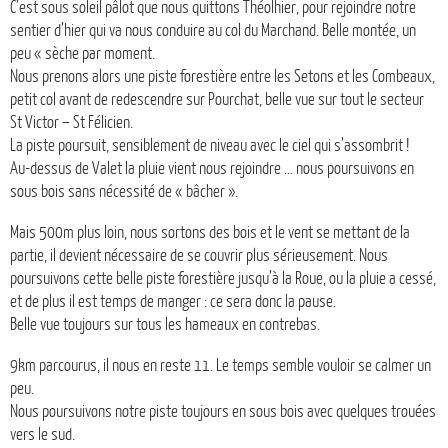
C’est sous soleil pâlot que nous quittons Théolhier, pour rejoindre notre
sentier d’hier qui va nous conduire au col du Marchand. Belle montée, un
peu « sèche par moment.
Nous prenons alors une piste forestière entre les Setons et les Combeaux,
petit col avant de redescendre sur Pourchat, belle vue sur tout le secteur
St Victor – St Félicien.
La piste poursuit, sensiblement de niveau avec le ciel qui s’assombrit !
Au-dessus de Valet la pluie vient nous rejoindre … nous poursuivons en
sous bois sans nécessité de « bâcher ».
Mais 500m plus loin, nous sortons des bois et le vent se mettant de la
partie, il devient nécessaire de se couvrir plus sérieusement. Nous
poursuivons cette belle piste forestière jusqu’à la Roue, ou la pluie a cessé,
et de plus il est temps de manger : ce sera donc la pause.
Belle vue toujours sur tous les hameaux en contrebas.
9km parcourus, il nous en reste 11. Le temps semble vouloir se calmer un
peu.
Nous poursuivons notre piste toujours en sous bois avec quelques trouées
vers le sud.