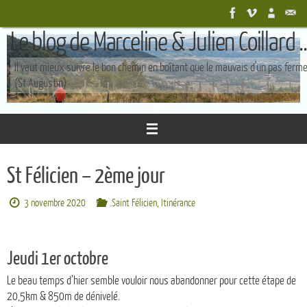
Passer
au
Le blog de Marceline & Julien Coillard ..
contenu
Il vaut mieux suivre le bon chemin en boîtant que le mauvais d'un pas ferm
(St Augustin)
St Félicien – 2ème jour
3 novembre 2020
.Saint Félicien
,
Itinérance
Jeudi 1er octobre
Le beau temps d’hier semble vouloir nous abandonner pour cette étape de
20,5km & 850m de dénivelé.